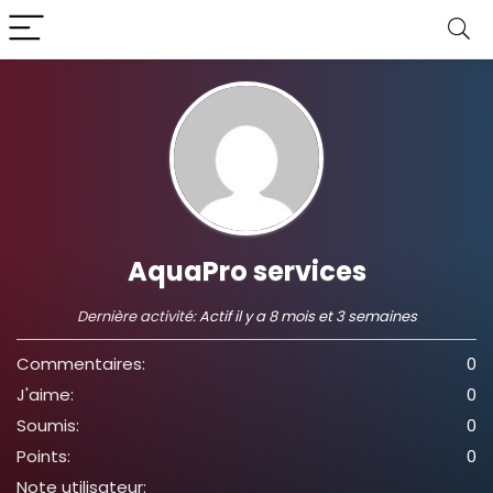
AquaPro services
Dernière activité:
Actif il y a 8 mois et 3 semaines
Commentaires:
0
J'aime:
0
Soumis:
0
Points:
0
Note utilisateur: