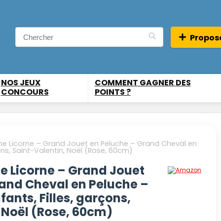
Propose
NOS JEUX
COMMENT GAGNER DES
CONCOURS
POINTS ?
he Licorne – Grand Jouet en Peluche – Grand Cheval en
ns, Saint-Valentin, Noël (Rose, 60cm)
e Licorne – Grand Jouet
rand Cheval en Peluche –
ants, Filles, garçons,
 Noël (Rose, 60cm)