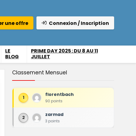
r une offre
Connexion / Inscription
LE
PRIME DAY 2025 : DU 8 AU 11
BLOG
JUILLET
Classement Mensuel
florentbach
1
90 points
zarmad
2
3 points