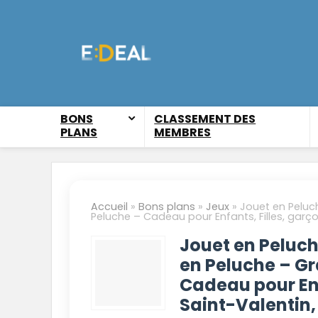
BONS
CLASSEMENT DES
PLANS
MEMBRES
Accueil
»
Bons plans
»
Jeux
»
Jouet en Peluc
Peluche – Cadeau pour Enfants, Filles, garço
Jouet en Peluch
en Peluche – G
Cadeau pour Enf
Saint-Valentin,