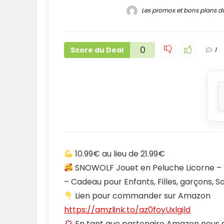
Les promos et bons plans d
0
Score du Deal
1
10.99€ au lieu de 21.99€
SNOWOLF Jouet en Peluche Licorne – 
– Cadeau pour Enfants, Filles, garçons, S
Lien pour commander sur Amazon
https://amzlink.to/az0foyUxlgild
En tant que partenaire Amazon nous s