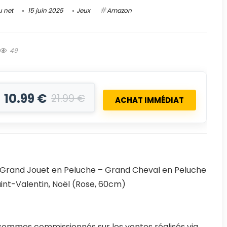
u net
15 juin 2025
Jeux
Amazon
49
10.99 €
21.99 €
ACHAT IMMÉDIAT
Grand Jouet en Peluche – Grand Cheval en Peluche
aint-Valentin, Noël (Rose, 60cm)
ommes commissionnés sur les ventes réalisés via