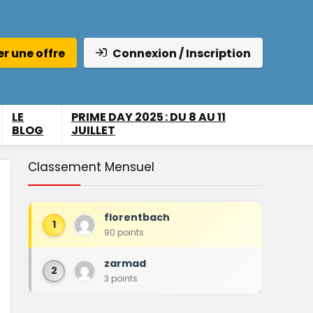
r une offre
Connexion / Inscription
LE
PRIME DAY 2025 : DU 8 AU 11
BLOG
JUILLET
Classement Mensuel
florentbach
1
90 points
zarmad
2
3 points